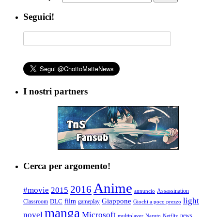
Seguici!
I nostri partners
Cerca per argomento!
Anime
2016
#movie
2015
Assassination
annuncio
light
Giappone
film
Classroom
DLC
gameplay
Giochi a poco prezzo
manga
Microsoft
novel
news
multiplayer
Naruto
Netflix