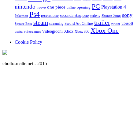
PC
nintendo
Playstation 4
one piece
opening
nuovo
online
Ps4
sony
seconda stagione
recensione
serie tv
Pokemon
Shonen Jump
trailer
steam
ubisoft
streaming
Sword Art Online
Square Enix
twitter
Xbox One
Videogiochi
Xbox
Xbox 360
uscita
videogames
Cookie Policy
chotto-matte.net - 2015