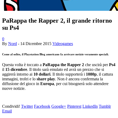
PaRappa the Rapper 2, il grande ritorno
su Ps4
0
By
Nord
-
14 Dicembre 2015
Videogames
Come al solito, il
Playstation Blog
americano fa arrivare notizie veramente speciali.
Questa volta è toccato a
PaRappa the Rapper 2
che uscirà per
Ps4
il
15 dicembre
. Il titolo sarà emulato ed avrà un prezzo che si
aggirerà intorno ai
10 dollari
. Il titolo supporterà i
1080p
, il cattura
immagini, trofei e lo
share play
. Non è ancora confermata la
diffusione del gioco in
Europa
, per cui bisognerà solo attendere
nuove notizie.
Condividi!
Twitter
Facebook
Google+
Pinterest
LinkedIn
Tumblr
Email