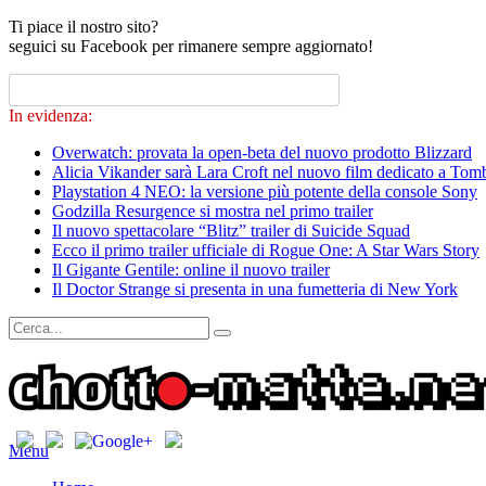
Ti piace il nostro sito?
seguici su Facebook per rimanere sempre aggiornato!
In evidenza:
Overwatch: provata la open-beta del nuovo prodotto Blizzard
Alicia Vikander sarà Lara Croft nel nuovo film dedicato a Tom
Playstation 4 NEO: la versione più potente della console Sony
Godzilla Resurgence si mostra nel primo trailer
Il nuovo spettacolare “Blitz” trailer di Suicide Squad
Ecco il primo trailer ufficiale di Rogue One: A Star Wars Story
Il Gigante Gentile: online il nuovo trailer
Il Doctor Strange si presenta in una fumetteria di New York
Menu