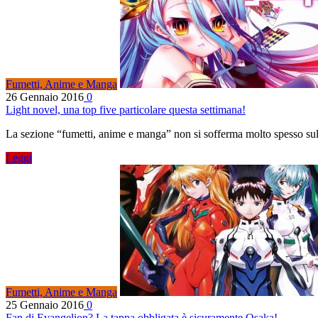
Fumetti, Anime e Manga
26 Gennaio 2016
0
Light novel, una top five particolare questa settimana!
La sezione “fumetti, anime e manga” non si sofferma molto spesso sul
Leggi
Fumetti, Anime e Manga
25 Gennaio 2016
0
Fan di Evangelion? La tappa obbligata è sicuramente Osaka!