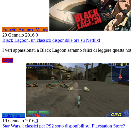
Fumetti, Anime e Manga
20 Gennaio 2016
0
Black Lagoon, un classico disponibile ora su Netflix!
I veri appassionati a Black Lagoon saranno felici di leggere questa n
Leggi
Videogames
19 Gennaio 2016
0
Star Wars, i classici per PS2 sono disponibili sul Playstation Store?