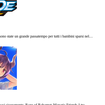
sono state un grande passatempo per tutti i bambini sparsi nel…
 quasi sicuramente, Rage of Bahamut: Manaria Friends è tra…