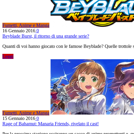
Fumetti, Anime e Manga
16 Gennaio 2016
0
Beyblade Burst, il ritorno di una grande serie?
Quanti di voi hanno giocato con le famose Beyblade? Quelle trottole 
Leggi
Fumetti, Anime e Manga
15 Gennaio 2016
0
Rage of Bahamut: Manaria Friends, rivelato il cast!
Per la prossima stagione usciranno un sacco di anime promettenti e,