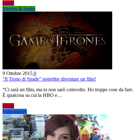
Leggi
Movies & Series
9 Ottobre 2015
0
“Il Trono di Spade” potrebbe diventare un film!
“Ci sarà un film, ma io non sarò coinvolto. Ho troppe cose da fare.
È qualcosa su cui la HBO e…
Leggi
Videogames