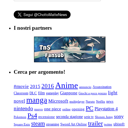
I nostri partners
Cerca per argomento!
Anime
2016
#movie
2015
Assassination
annuncio
light
Giappone
film
Classroom
DLC
gameplay
Giochi a poco prezzo
manga
Microsoft
novel
news
multiplayer
Naruto
Netflix
PC
nintendo
Playstation 4
one piece
opening
nuovo
online
Ps4
sony
seconda stagione
recensione
serie tv
Pokemon
Shonen Jump
trailer
steam
ubisoft
streaming
Sword Art Online
Square Enix
twitter