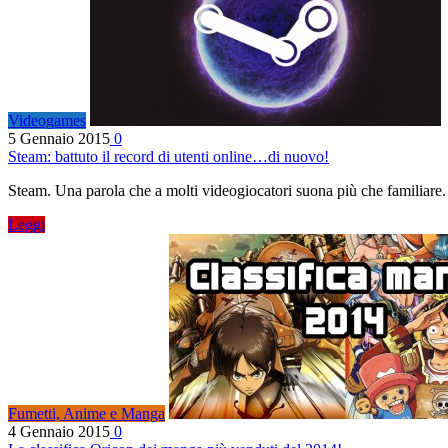
Videogames
5 Gennaio 2015
0
Steam: battuto il record di utenti online…di nuovo!
Steam. Una parola che a molti videogiocatori suona più che familiare. 
Leggi
Fumetti, Anime e Manga
4 Gennaio 2015
0