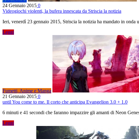
24 Gennaio 2015
0
Videogiochi violenti, la bufera innescata da Striscia la notizia
Ieri, venerdì 23 gennaio 2015, Striscia la notizia ha mandato in onda 
Leggi
Fumetti, Anime e Manga
21 Gennaio 2015
0
until You come to me. Il corto che anticipa Evangelion 3.0 + 1.0
6 minuti e 41 secondi che faranno impazzire gli amanti di Neon Gene
Leggi