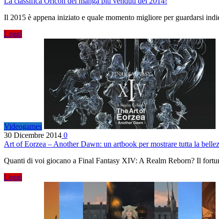
La classifica Oricon dei manga più venduti del 2014!
Il 2015 è appena iniziato e quale momento migliore per guardarsi indi
Leggi
Videogames
30 Dicembre 2014
0
Art of Eorzea – Another Dawn: un artbook per mostrare tutta la bell
Quanti di voi giocano a Final Fantasy XIV: A Realm Reborn? Il for
Leggi