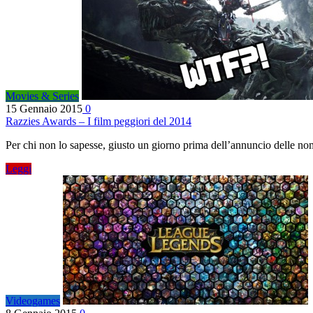
Movies & Series
15 Gennaio 2015
0
Razzies Awards – I film peggiori del 2014
Per chi non lo sapesse, giusto un giorno prima dell’annuncio delle n
Leggi
Videogames