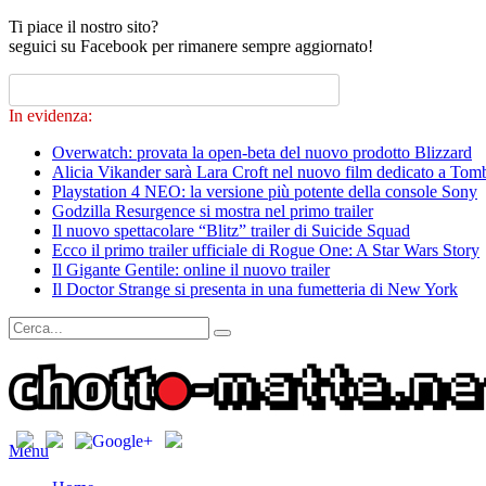
Ti piace il nostro sito?
seguici su Facebook per rimanere sempre aggiornato!
In evidenza:
Overwatch: provata la open-beta del nuovo prodotto Blizzard
Alicia Vikander sarà Lara Croft nel nuovo film dedicato a Tom
Playstation 4 NEO: la versione più potente della console Sony
Godzilla Resurgence si mostra nel primo trailer
Il nuovo spettacolare “Blitz” trailer di Suicide Squad
Ecco il primo trailer ufficiale di Rogue One: A Star Wars Story
Il Gigante Gentile: online il nuovo trailer
Il Doctor Strange si presenta in una fumetteria di New York
Menu