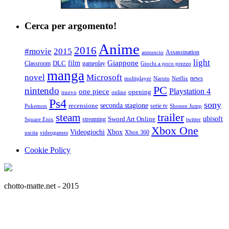
Cerca per argomento!
Anime
2016
#movie
2015
Assassination
annuncio
light
Giappone
film
Classroom
DLC
gameplay
Giochi a poco prezzo
manga
Microsoft
novel
news
multiplayer
Naruto
Netflix
PC
nintendo
Playstation 4
one piece
opening
nuovo
online
Ps4
sony
seconda stagione
recensione
serie tv
Pokemon
Shonen Jump
trailer
steam
ubisoft
streaming
Sword Art Online
Square Enix
twitter
Xbox One
Videogiochi
Xbox
Xbox 360
uscita
videogames
Cookie Policy
chotto-matte.net - 2015