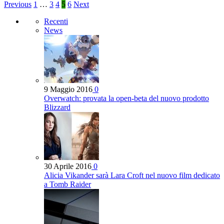
Previous
1
…
3
4
5
6
Next
Recenti
News
9 Maggio 2016
0
Overwatch: provata la open-beta del nuovo prodotto
Blizzard
30 Aprile 2016
0
Alicia Vikander sarà Lara Croft nel nuovo film dedicato
a Tomb Raider